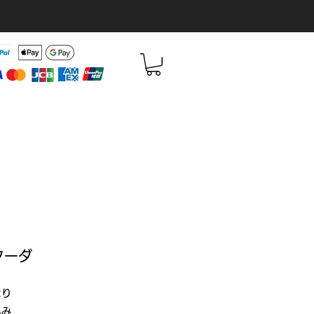
クーダ
セール価格
より
込み