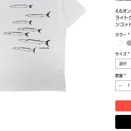
4.6オ
ライトグ
ンコッ
ン35
カラー
*
サイズ
*
選択
数量
*