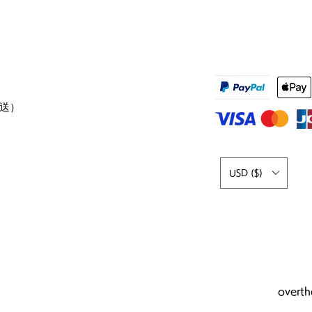
発送）
USD ($)
overt